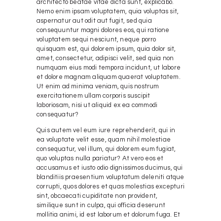
architecto beatae vitae dicta sunt, explicabo.
Nemo enim ipsam voluptatem, quia voluptas sit,
aspernatur aut odit aut fugit, sed quia
consequuntur magni dolores eos, qui ratione
voluptatem sequi nesciunt, neque porro
quisquam est, qui dolorem ipsum, quia dolor sit,
amet, consectetur, adipisci velit, sed quia non
numquam eius modi tempora incidunt, ut labore
et dolore magnam aliquam quaerat voluptatem.
Ut enim ad minima veniam, quis nostrum
exercitationem ullam corporis suscipit
laboriosam, nisi ut aliquid ex ea commodi
consequatur?
Quis autem vel eum iure reprehenderit, qui in
ea voluptate velit esse, quam nihil molestiae
consequatur, vel illum, qui dolorem eum fugiat,
quo voluptas nulla pariatur? At vero eos et
accusamus et iusto odio dignissimos ducimus, qui
blanditiis praesentium voluptatum deleniti atque
corrupti, quos dolores et quas molestias excepturi
sint, obcaecati cupiditate non provident,
similique sunt in culpa, qui officia deserunt
mollitia animi, id est laborum et dolorum fuga. Et