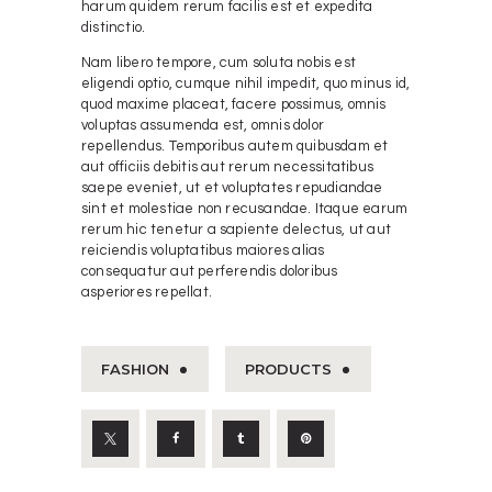
harum quidem rerum facilis est et expedita
distinctio.
Nam libero tempore, cum soluta nobis est
eligendi optio, cumque nihil impedit, quo minus id,
quod maxime placeat, facere possimus, omnis
voluptas assumenda est, omnis dolor
repellendus. Temporibus autem quibusdam et
aut officiis debitis aut rerum necessitatibus
saepe eveniet, ut et voluptates repudiandae
sint et molestiae non recusandae. Itaque earum
rerum hic tenetur a sapiente delectus, ut aut
reiciendis voluptatibus maiores alias
consequatur aut perferendis doloribus
asperiores repellat.
FASHION
PRODUCTS