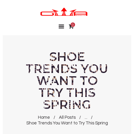
0
HOME
SHOP
MY ACCOUNT
SHOE
WISHLIST
TRENDS YOU
CONTACT
WANT TO
TRY THIS
SPRING
Home
All Posts
...
Shoe Trends You Want to Try This Spring