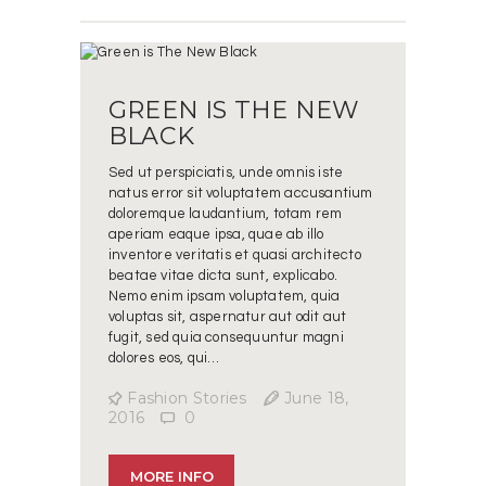
GREEN IS THE NEW
BLACK
Sed ut perspiciatis, unde omnis iste
natus error sit voluptatem accusantium
doloremque laudantium, totam rem
aperiam eaque ipsa, quae ab illo
inventore veritatis et quasi architecto
beatae vitae dicta sunt, explicabo.
Nemo enim ipsam voluptatem, quia
voluptas sit, aspernatur aut odit aut
fugit, sed quia consequuntur magni
dolores eos, qui…
Fashion Stories
June 18,
2016
0
MORE INFO