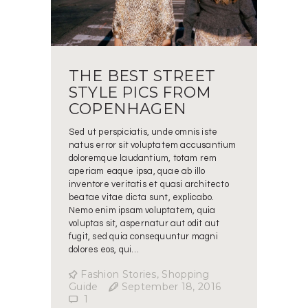
THE BEST STREET
STYLE PICS FROM
COPENHAGEN
Sed ut perspiciatis, unde omnis iste
natus error sit voluptatem accusantium
doloremque laudantium, totam rem
aperiam eaque ipsa, quae ab illo
inventore veritatis et quasi architecto
beatae vitae dicta sunt, explicabo.
Nemo enim ipsam voluptatem, quia
voluptas sit, aspernatur aut odit aut
fugit, sed quia consequuntur magni
dolores eos, qui…
Fashion Stories
,
Shopping
Guide
September 18, 2016
1