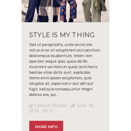
STYLE IS MY THING
Sed ut perspiciatis, unde omnis iste
natus error sit voluptatem accusantium
doloremque laudantium, totam rem
aperiam eaque ipsa, quae ab illo
inventore veritatis et quasi architecto
beatae vitae dicta sunt, explicabo.
Nemo enim ipsam voluptatem, quia
voluptas sit, aspernatur aut odit aut
fugit, sed quia consequuntur magni
dolores eos, qui…
Fashion Stories
June 18,
2016
0
MORE INFO