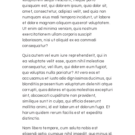
quisquam est, qui dolorem ipsum, quia dolor sit,
amet, consectetur, adipisci velit, sed quia non
numquam eius modi tempora incidunt, ut labore
et dolore magnam aliquam quaerat voluptatem.
Ut enim ad minima veniam, quis nostrum
exercitationem ullam corporis suscipit
laboriosam, nisi ut aliquid ex ea commodi
consequatur?
Quis autem vel eum iure reprehenderit, qui in
ea voluptate velit esse, quam nihil molestiae
consequatur, vel illum, qui dolorem eum fugiat,
quo voluptas nulla pariatur? At vero eos et
accusamus et iusto odio dignissimos ducimus, qui
blanditiis praesentium voluptatum deleniti atque
corrupti, quos dolores et quas molestias excepturi
sint, obcaecati cupiditate non provident,
similique sunt in culpa, qui officia deserunt
mollitia animi, id est laborum et dolorum fuga. Et
harum quidem rerum facilis est et expedita
distinctio.
Nam libero tempore, cum soluta nobis est
eligendi optio, cumque nihil impedit, quo minus id,