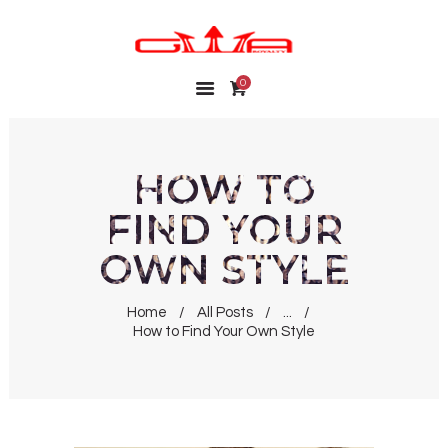
0
HOME
SHOP
MY ACCOUNT
HOW TO
WISHLIST
FIND YOUR
CONTACT
OWN STYLE
Home
All Posts
...
How to Find Your Own Style