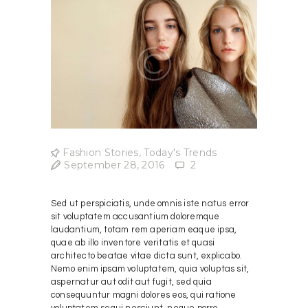
Fashion Stories
,
Today's Trends
September 28, 2016
2
Sed ut perspiciatis, unde omnis iste natus error
sit voluptatem accusantium doloremque
laudantium, totam rem aperiam eaque ipsa,
quae ab illo inventore veritatis et quasi
architecto beatae vitae dicta sunt, explicabo.
Nemo enim ipsam voluptatem, quia voluptas sit,
aspernatur aut odit aut fugit, sed quia
consequuntur magni dolores eos, qui ratione
voluptatem sequi nesciunt, neque porro