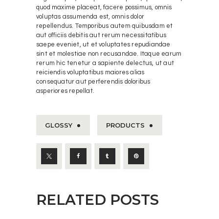
quod maxime placeat, facere possimus, omnis
voluptas assumenda est, omnis dolor
repellendus. Temporibus autem quibusdam et
aut officiis debitis aut rerum necessitatibus
saepe eveniet, ut et voluptates repudiandae
sint et molestiae non recusandae. Itaque earum
rerum hic tenetur a sapiente delectus, ut aut
reiciendis voluptatibus maiores alias
consequatur aut perferendis doloribus
asperiores repellat.
GLOSSY
PRODUCTS
RELATED POSTS