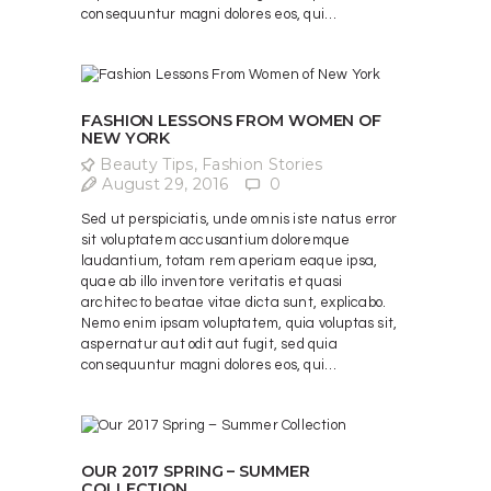
consequuntur magni dolores eos, qui…
FASHION LESSONS FROM WOMEN OF
NEW YORK
Beauty Tips
,
Fashion Stories
August 29, 2016
0
Sed ut perspiciatis, unde omnis iste natus error
sit voluptatem accusantium doloremque
laudantium, totam rem aperiam eaque ipsa,
quae ab illo inventore veritatis et quasi
architecto beatae vitae dicta sunt, explicabo.
Nemo enim ipsam voluptatem, quia voluptas sit,
aspernatur aut odit aut fugit, sed quia
consequuntur magni dolores eos, qui…
OUR 2017 SPRING – SUMMER
COLLECTION