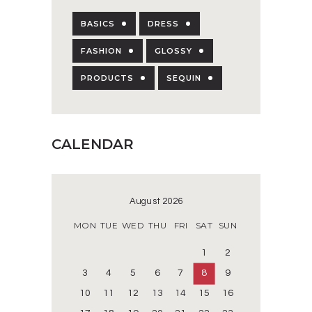
BASICS
DRESS
FASHION
GLOSSY
PRODUCTS
SEQUIN
CALENDAR
August 2026
MON
TUE
WED
THU
FRI
SAT
SUN
1
2
3
4
5
6
7
8
9
10
11
12
13
14
15
16