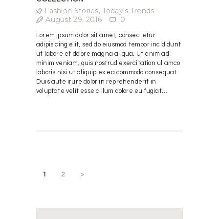
Fashion Stories
,
Today's Trends
August 29, 2016
0
Lorem ipsum dolor sit amet, consectetur
adipisicing elit, sed do eiusmod tempor incididunt
ut labore et dolore magna aliqua. Ut enim ad
minim veniam, quis nostrud exercitation ullamco
laboris nisi ut aliquip ex ea commodo consequat.
Duis aute irure dolor in reprehenderit in
voluptate velit esse cillum dolore eu fugiat…
POSTS
PAGINATION
PAGE
1
PAGE
2
>