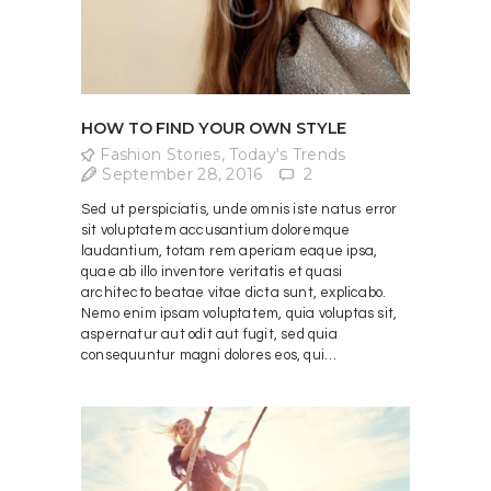
HOW TO FIND YOUR OWN STYLE
Fashion Stories
,
Today's Trends
September 28, 2016
2
Sed ut perspiciatis, unde omnis iste natus error
sit voluptatem accusantium doloremque
laudantium, totam rem aperiam eaque ipsa,
quae ab illo inventore veritatis et quasi
architecto beatae vitae dicta sunt, explicabo.
Nemo enim ipsam voluptatem, quia voluptas sit,
aspernatur aut odit aut fugit, sed quia
consequuntur magni dolores eos, qui…