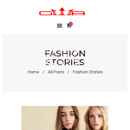
0
HOME
SHOP
MY ACCOUNT
FASHION
STORIES
WISHLIST
CONTACT
Home
All Posts
Fashion Stories