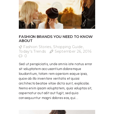
FASHION BRANDS YOU NEED TO KNOW
ABOUT
Fashion Stories
,
Shopping Guide
,
Today's Trends
September 26, 2016
0
Sed ut perspiciatis, unde omnis iste natus error
sit voluptatem accusantium doloremque
laudantium, totam rem aperiam eaque ipsa,
quae ab illo inventore veritatis et quasi
architecto beatae vitae dicta sunt, explicabo.
Nemo enim ipsam voluptatem, quia voluptas sit,
aspernatur aut odit aut fugit, sed quia
consequuntur magni dolores eos, qui…